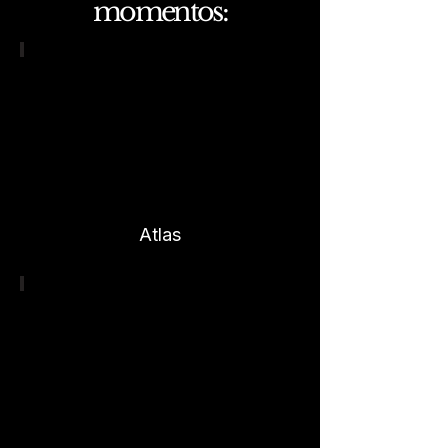
momentos:
Leitura estratégica do território
COMPREENDER
Atlas
Estratégia antes de projetar
DECIDIR