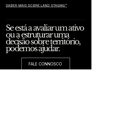
SABER MAIS SOBRE LAND STAGING™
Se está a avaliar um ativo
ou a estruturar uma
decisão sobre território,
podemos ajudar.
FALE CONNOSCO
Receber contexto, não apenas 
notícias.
Partilhamos leituras, reflexões e projectos 
que ajudam a enquadrar decisões sobre 
território. Sem ruído, apenas quando faz 
sentido.
Nome