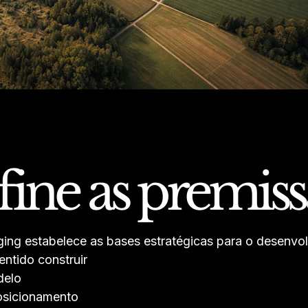
ine as premiss
ing estabelece as bases estratégicas para o desenvol
entido construir
delo
sicionamento