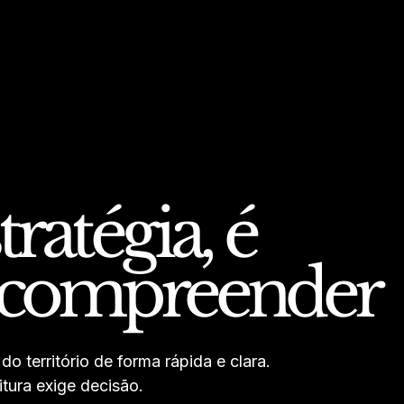
tratégia, é
o compreender
l do território de forma rápida e clara.
tura exige decisão.