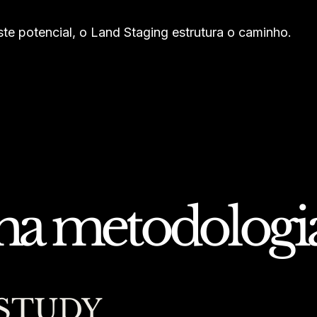
te potencial, o Land Staging estrutura o caminho.
a metodologia 
STUDY