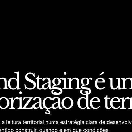
d Staging é um
orização de te
a leitura territorial numa estratégia clara de desenvo
entido construir, quando e em que condições.