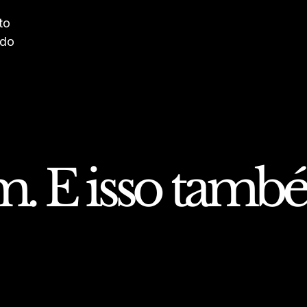
to
ado
am. E isso tam