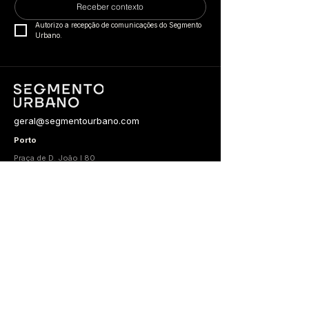
Receber contexto
Autorizo a recepção de comunicações do Segmento 
Urbano.
geral@segmentourbano.com
Porto
Praça de D. João I 80
4000-065
Porto, Portugal
Lisboa​
​​Av. Dom João II 50, Edifício Mar Vermelho, Parque
das Nações
1990-095
Lisboa, Portugal
Luanda
Rua Rainha Ginga 37 2º Direito
Luanda, Angola