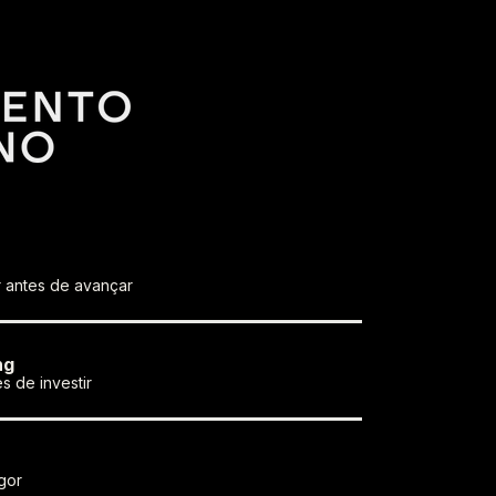
antes de avançar
ng
es de investir
gor