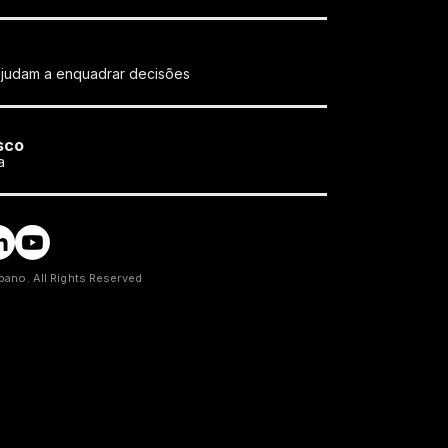
ajudam a enquadrar decisões
sco
a
ano. All Rights Reserved